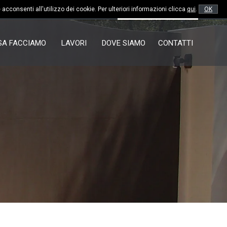
smartphone
 acconsenti all'utilizzo dei cookie. Per ulteriori informazioni clicca
qui
.
OK
1 380606
330 703110
RICHIEDI PREVENTIVO
SA FACCIAMO
LAVORI
DOVE SIAMO
CONTATTI