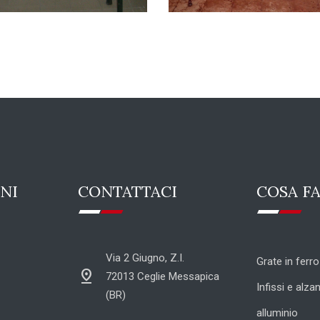
NI
CONTATTACI
COSA F
Via 2 Giugno, Z.I.
Grate in ferro
pin_drop
72013 Ceglie Messapica
Infissi e alzan
(BR)
alluminio