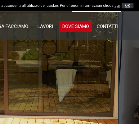
smartphone
 acconsenti all'utilizzo dei cookie. Per ulteriori informazioni clicca
qui
.
OK
1 380606
330 703110
RICHIEDI PREVENTIVO
SA FACCIAMO
LAVORI
DOVE SIAMO
CONTATTI