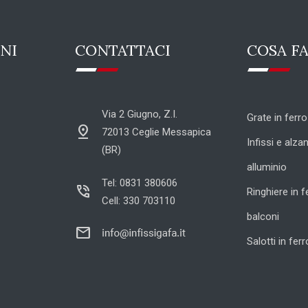
NI
CONTATTACI
COSA F
Via 2 Giugno, Z.I.
Grate in ferro
pin_drop
72013 Ceglie Messapica
Infissi e alzan
(BR)
alluminio
Tel: 0831 380606
phone_in_talk
Ringhiere in f
Cell: 330 703110
balconi
mail
Salotti in fer